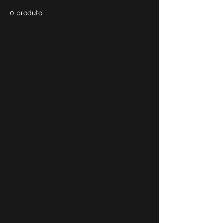
0 produto
Ainda não há produtos
aqui
Escolha uma categoria diferente
para continuar.