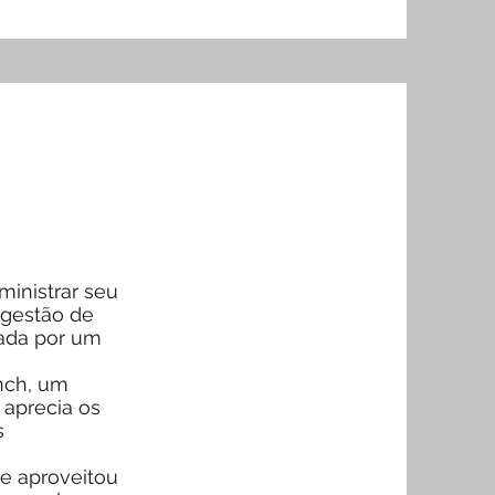
inistrar seu
 gestão de
cada por um
anch, um
 aprecia os
s
e aproveitou