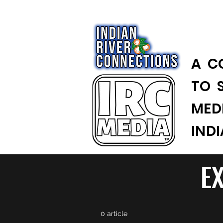
A C
TO 
MED
IND
E
0 article