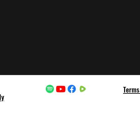
Aucun article ici pour le moment
 vous pouvez choisir une autre catégorie pour continu
Terms 
ly
Indianriverconnections@gmail.com
©2025 par Indian River Connections LLC.