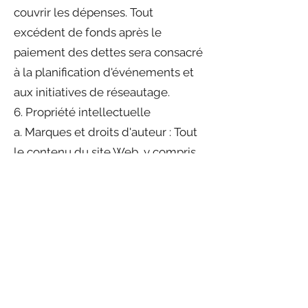
couvrir les dépenses. Tout
excédent de fonds après le
paiement des dettes sera consacré
à la planification d'événements et
aux initiatives de réseautage.
6. Propriété intellectuelle
a. Marques et droits d'auteur : Tout
le contenu du site Web, y compris
le texte, les graphiques, les logos
et les images, est la propriété
d'Indian River Connections ou de
ses concédants de licence et est
protégé par les lois sur les droits
d'auteur et les marques.
7. Limitation de responsabilité