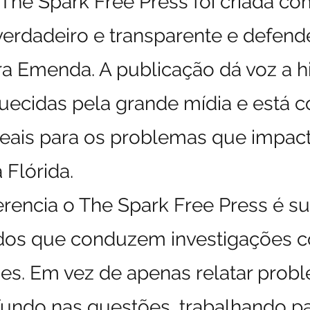
The Spark Free Press foi criada co
verdadeiro e transparente e defend
ra Emenda. A publicação dá voz a hi
uecidas pela grande mídia e está
reais para os problemas que impa
Flórida.
erencia o The Spark Free Press é s
ados que conduzem investigações 
s. Em vez de apenas relatar probl
undo nas questões, trabalhando par