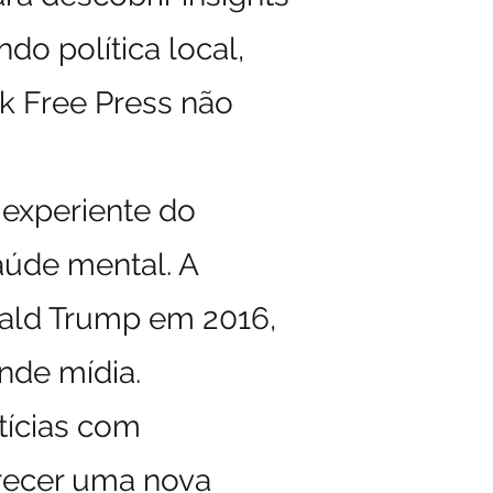
do política local,
rk Free Press não
 experiente do
aúde mental. A
nald Trump em 2016,
nde mídia.
tícias com
erecer uma nova