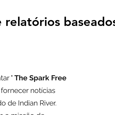
e relatórios basead
e relatórios basead
tar "
The Spark Free
fornecer notícias
 de Indian River.