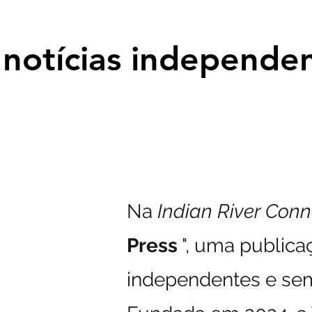
notícias independen
notícias independen
Na
Indian River Conn
Press
", uma publica
independentes e sem 