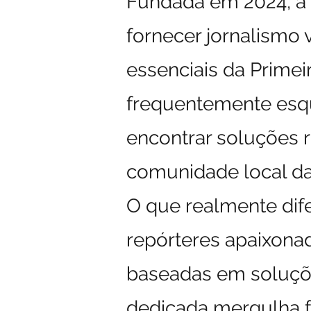
Fundada em 2024, a 
fornecer jornalismo 
essenciais da Primei
frequentemente esq
encontrar soluções 
comunidade local da 
O que realmente dif
repórteres apaixon
baseadas em soluçõe
dedicada mergulha f