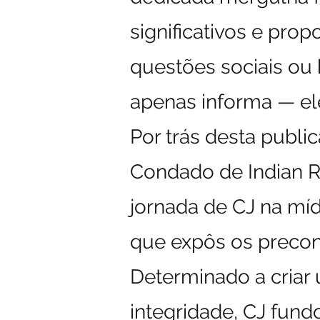
significativos e prop
questões sociais ou 
apenas informa — ele
Por trás desta publi
Condado de Indian R
jornada de CJ na mí
que expôs os precon
Determinado a criar
integridade, CJ fun