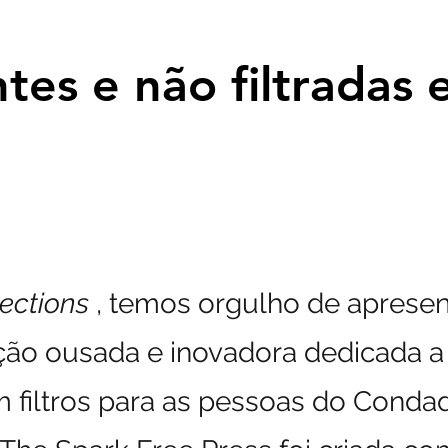
tes e não filtradas 
tes e não filtradas 
ections
, temos orgulho de apresen
ção ousada e inovadora dedicada a 
filtros para as pessoas do Condado