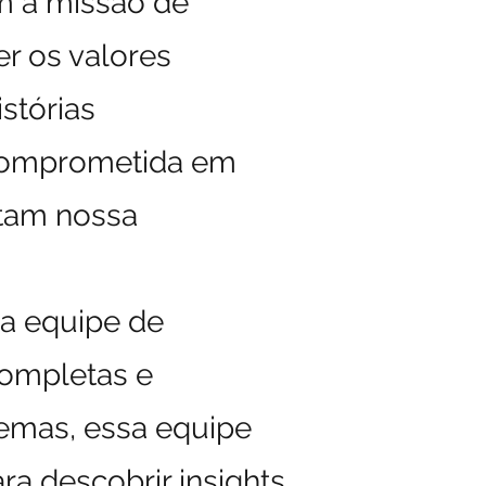
m a missão de
er os valores
stórias
 comprometida em
ctam nossa
ua equipe de
completas e
emas, essa equipe
a descobrir insights