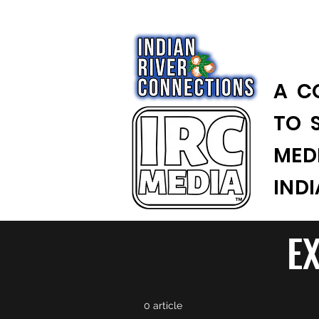
A C
TO 
MED
IND
E
0 article