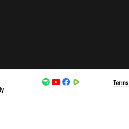
Aucun article ici pour le moment
 vous pouvez choisir une autre catégorie pour continu
Terms 
ly
Indianriverconnections@gmail.com
©2025 par Indian River Connections LLC.