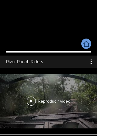
CONSERVATIVE
CONSERVATIVE
BLITZ
BLITZ
River Ranch Riders
Reproducir video